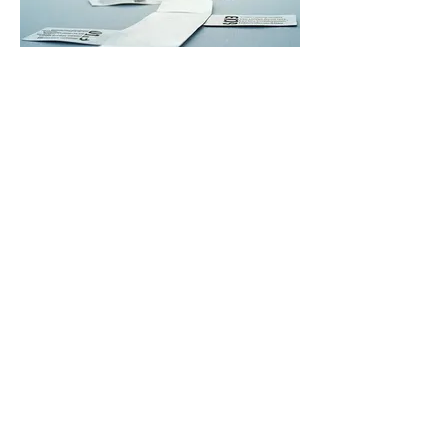
03.
Voice Dialogue
Voice Dialogue hilft oft, wo eine
Zwiespältigkeit in uns vorhanden ist.
Unbewusste Teile in uns können
identifiziert und angesprochen werden
und somit kann auch unser bewusstes
Ich bestärkt werden.
Mehr anzeigen
Psychologische Beratung