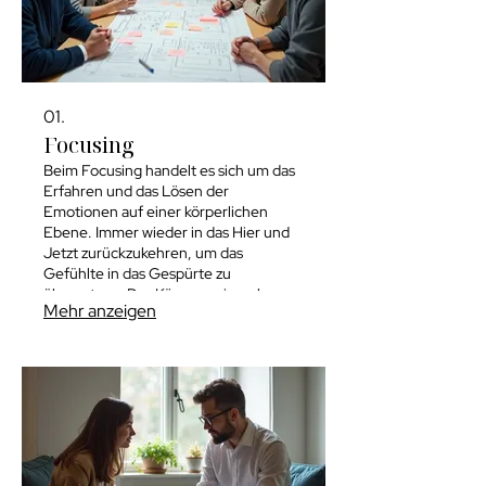
01.
Focusing
Beim Focusing handelt es sich um das
Erfahren und das Lösen der
Emotionen auf einer körperlichen
Ebene. Immer wieder in das Hier und
Jetzt zurückzukehren, um das
Gefühlte in das Gespürte zu
übersetzen. Der Körper weiss schon
Mehr anzeigen
lange, was unser Geist manchmal noch
verstehen muss.